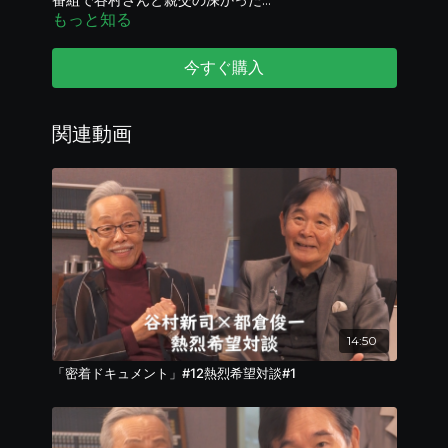
番組で谷村さんと親交の深かった
もっと知る
三代澤康司さんによる司会進行で感動的な開催となっ
た
ホテルニューオータ二大阪での谷村新司お別れの会
今すぐ購入
「感謝ーアリガトー！」第２回公演の様子を
4本仕立てでタニテレ限定公開！！
今回はその第2弾をお届けします！
関連動画
14:50
「密着ドキュメント」#12熱烈希望対談#1