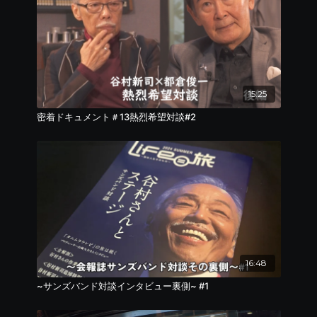
15:25
密着ドキュメント＃13熱烈希望対談#2
16:48
~サンズバンド対談インタビュー裏側~ #1