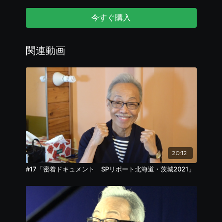
普段は見られない「ココロの学校」”だけ”の
今すぐ購入
谷村さんと子ども達の優しい空間をお楽しみくださ
い！
関連動画
20:12
#17「密着ドキュメント SPリポート北海道・茨城2021」