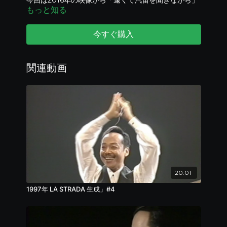
今回は2016年の映像から「遠くで汽笛を聞きながら」
もっと知る
や「サクラサク」などをお届け！
今すぐ購入
関連動画
20:01
1997年 LA STRADA 生成」#4