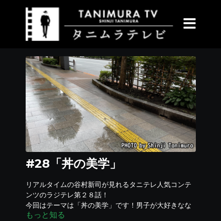
#28「丼の美学」
リアルタイムの谷村新司が見れるタニテレ人気コンテ
ンツのラジテレ第２８話！
今回はテーマは「丼の美学」です！男子が大好きなな
もっと知る
「どんぶり」皆さんは好きですか？