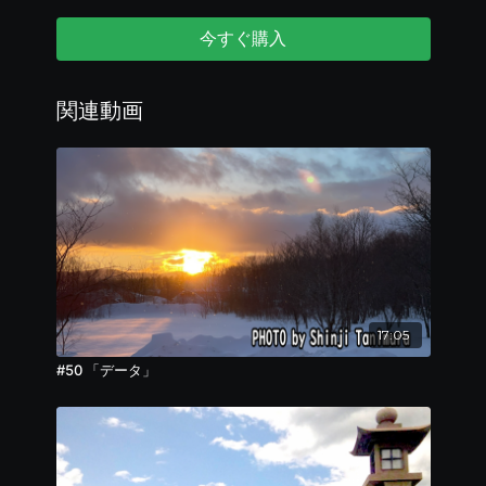
これを聞いたら食べたくなる、谷村さんの「丼の美
学」をお届けします。
今すぐ購入
ラジテレメッセージの応募はこちら
リンクが動作しない場合、以下をコピーしてご利用く
関連動画
ださい。
https://vmmekrzfuz5.typeform.com/to/FN2zaXFY
17:05
#50 「データ」