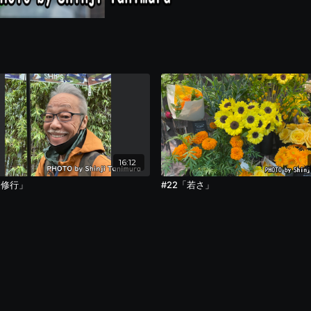
16:12
「修行」
#22「若さ」