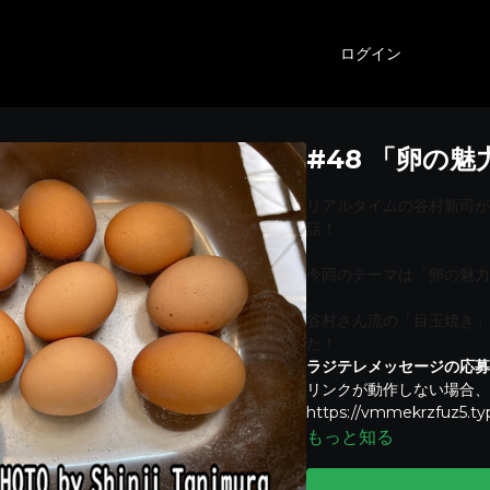
ログイン
#48 「卵の魅
リアルタイムの谷村新司が
話！
今回のテーマは「卵の魅力
谷村さん流の「目玉焼き」
た！
ラジテレメッセージの応募
リンクが動作しない場合、
https://vmmekrzfuz5.t
もっと知る