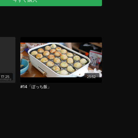
17:25
25:52
#14「ぼっち飯」