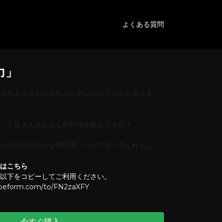
よくある質問
力」
見れるタニテレ人気コンテンツのラジテレ第４８
」！皆さんはどんな卵料理が好きですか？
の作り方や色んな卵料理について語ってくれまし
はこちら
以下をコピーしてご利用ください。
ypeform.com/to/FN2zaXFY
今すぐ購入