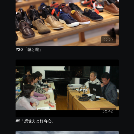
22:29
#20 「靴と鞄」
30:42
#5「想像力と好奇心」