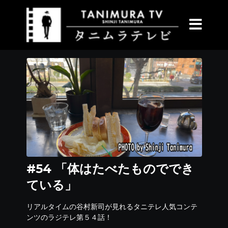
#54 「体はたべたものででき
ている」
リアルタイムの谷村新司が見れるタニテレ人気コンテ
ンツのラジテレ第５４話！