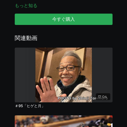
もっと知る
今回のテーマは「体は食べたものでできている」で
す！
今すぐ購入
今、谷村さんは毎朝欠かさず食べているものがあるん
だそうです！
関連動画
皆さん、年齢を重ねるにつれて食べ物の好みが変わっ
たりしていませんか？
谷村さんなりの人の味覚の成長それと少し気をつける
ポイントを教えてくれました
ラジテレメッセージの応募はこちら
リンクが動作しない場合、以下をコピーしてご利用く
ださい。
https://vmmekrzfuz5.typeform.com/to/FN2zaXFY
17:04
＃95「ヒゲと月」