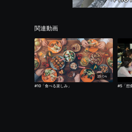
関連動画
25:04
#10「食べる楽しみ」
#5「想