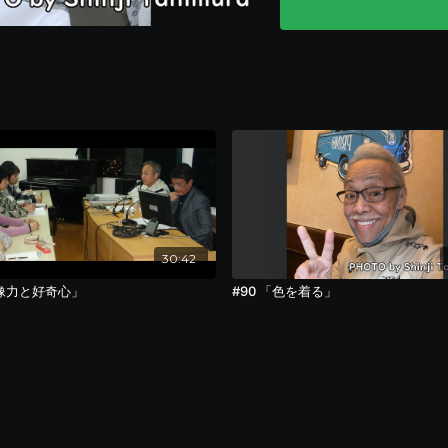
ラジテレメッセージの応募
リンクが動作しない場合、
https://vmmekrzfuz5.t
30:42
像力と好奇心」
#90 「色を着る」