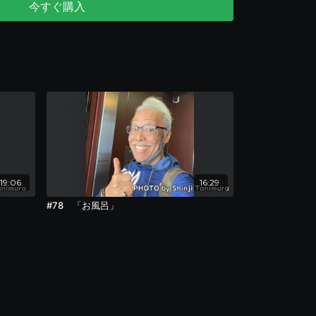
今すぐ購入
はこちら
以下をコピーしてご利用ください。
ypeform.com/to/FN2zaXFY
19:06
16:29
#78 「お風呂」