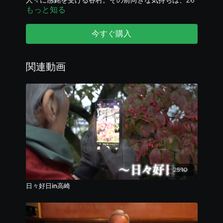
人々に感銘を受ける谷村。その前向きな気持ちは、26
もっと知る
年前の阪神・淡路大震災の経験が生きていた。
復興にかける南京町の思いに谷村はどう感じたのか？
今すぐ購入
関連動画
25:10
日々好日in高崎