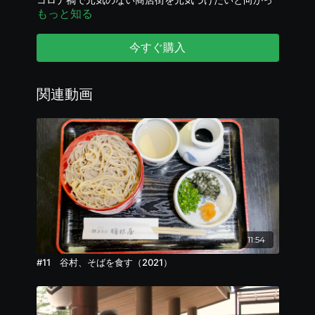
コロナ禍で元気のない商店街を元気づけたいと向かっ
もっと知る
たのは日本3大中華街のひとつ「南京町」！散策しなが
らお店をレポート。
さらにここは、谷村にとって特別な場所でもあっ
今すぐ購入
た！！
関連動画
11:54
#11 谷村、そばを食す（2021）