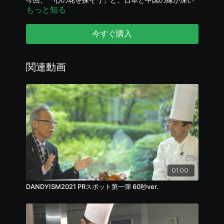
今回、「心の花を探そう」と、日本と中国の縁が深い
もっと知る
場所である瀬戸内を訪れ、平和への願いを込めて作品
を描き続けた平山郁夫の生涯や、「中国から日本に渡
って30年」と話す尾道ラーメン店・店主の熱い思いに
今すぐ購入
耳を傾ける。
関連動画
01:00
DANDYISM2021 PRスポット第一弾 60秒ver.